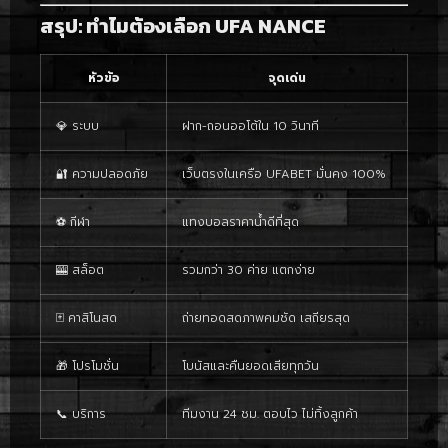
สรุป: ทำไมต้องเลือก UFA NANCE
หัวข้อ
จุดเด่น
💎 ระบบ
ฝาก-ถอนออโต้ใน 10 วินาที
🔐 ความปลอดภัย
เว็บตรงในเครือ UFABET มั่นคง 100%
⚽ กีฬา
แทงบอลราคาน้ำดีที่สุด
🎰 สล็อต
รวมกว่า 30 ค่าย แตกง่าย
🃏 คาสิโนสด
ถ่ายทอดสดภาพคมชัด เสถียรสุด
🎁 โปรโมชั่น
โบนัสและคืนยอดเสียทุกวัน
📞 บริการ
ทีมงาน 24 ชม. ตอบไว ไม่ทิ้งลูกค้า