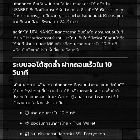
ufanance
คือเว็บพนันออนไลน์ครบวงจรภายใต้เครือข่าย
UFABET
ซึ่งถือเป็นแบรนด์ชั้นนำของเอเชีย เปิดให้บริการอย่างถูก
ต้องตามมาตรฐาน มีใบอนุญาตจากต่างประเทศ และได้รับการดูแล
โดยทีมงานมืออาชีพตลอด 24 ชั่วโมง
สิ่งที่ทำให้ UFA NANCE แตกต่างจากเว็บอื่นคือ ความครบจบในที่
เดียว ไม่ว่าจะต้องการเล่นเกมแนวไหน เว็บไซต์นี้พร้อมให้คุณเข้าถึง
ได้ทันที ผ่านระบบออโต้ที่เสถียรที่สุด ฝากถอนภายใน 10 วินาที
พร้อมโบนัสและโปรโมชั่นที่แจกจริงทุกวัน
ระบบออโต้สุดล้ำ ฝากถอนเร็วใน 10
วินาที
หนึ่งในจุดขายหลักของ
ufanance
คือระบบฝากถอนแบบอัตโนมัติ
(Auto System) ที่ทำงานผ่าน API เชื่อมตรงกับธนาคารชั้นนำใน
ประเทศไทยและระบบ True Wallet ผู้เล่นสามารถทำรายการได้ด้วย
ตัวเองโดยไม่ต้องแจ้งแอดมิน
⏱ ฝาก-ถอนภายใน 10 วินาที
💳 รองรับทุกธนาคารไทย + True Wallet
🔐 ระบบรักษาความปลอดภัย SSL Encryption