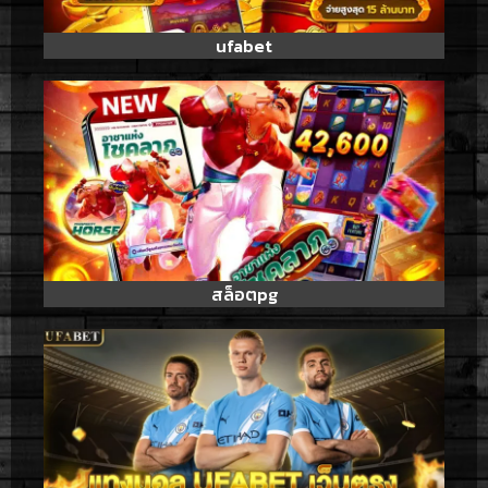
ufabet
สล็อตpg