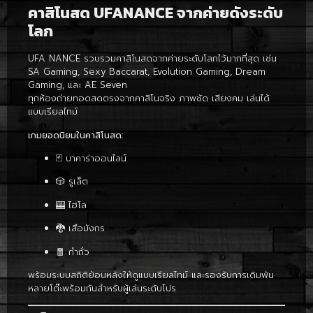
คาสิโนสด UFANANCE จากค่ายดังระดับ
โลก
UFA NANCE รวบรวมคาสิโนสดจากค่ายระดับโลกไว้มากที่สุด เช่น
SA Gaming, Sexy Baccarat, Evolution Gaming, Dream
Gaming, และ AE Seven
ทุกห้องถ่ายทอดสดตรงจากคาสิโนจริง ภาพชัด เสียงคม เล่นได้
แบบเรียลไทม์
เกมยอดนิยมในคาสิโนสด:
🃏 บาคาร่าออนไลน์
🎲 รูเล็ต
🎰 ไฮโล
🐉 เสือมังกร
🧧 กำถั่ว
พร้อมระบบสถิติย้อนหลังให้ดูแบบเรียลไทม์ และรองรับการเดิมพัน
หลายโต๊ะพร้อมกันสำหรับผู้เล่นระดับโปร