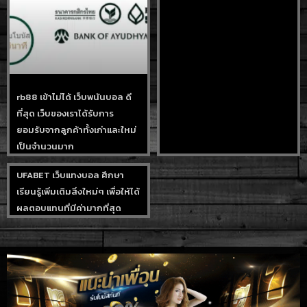
rb88 เข้าไม่ได้ เว็บพนันบอล ดี
ที่สุด เว็บของเราได้รับการ
ยอมรับจากลูกค้าทั้งเก่าและใหม่
เป็นจำนวนมาก
UFABET เว็บแทงบอล ศึกษา
เรียนรู้เพิ่มเติมสิ่งใหม่ๆ เพื่อให้ได้
ผลตอบแทนที่มีค่ามากที่สุด