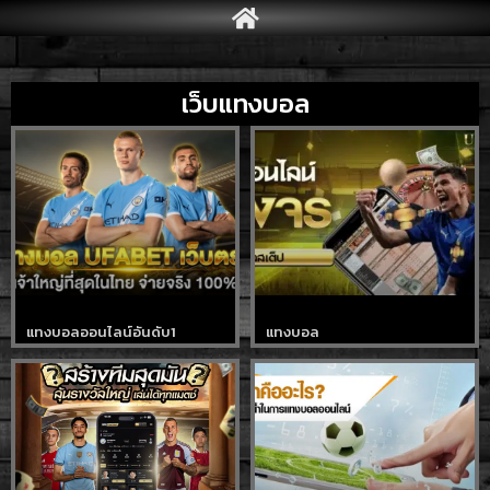
เว็บแทงบอล
แทงบอลออนไลน์อันดับ1
แทงบอล