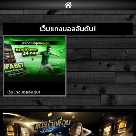
เว็บแทงบอลอันดับ1
เว็บแทงบอลอันดับ1