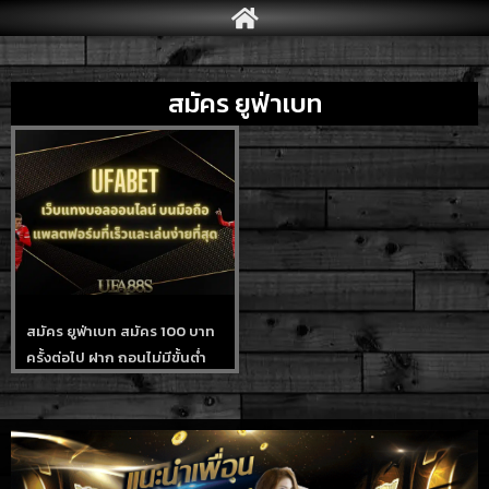
สมัคร ยูฟ่าเบท
สมัคร ยูฟ่าเบท สมัคร 100 บาท
ครั้งต่อไป ฝาก ถอนไม่มีขั้นต่ำ