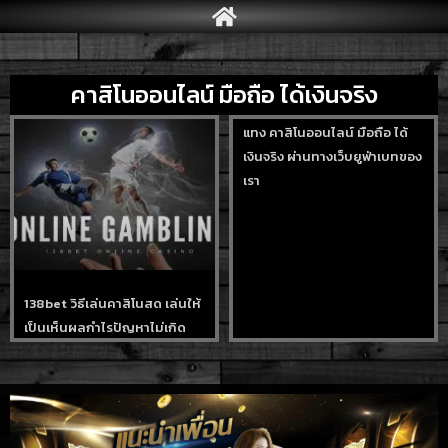
คาสิโนออนไลน์ มือถือ ได้เงินจริง
แทง คาสิโนออนไลน์ มือถือ ได้
เงินจริง ผ่านทางเว็บยูฟ่าเบทของ
เรา
138bet วิธีเล่นคาสิโนสด เล่นให้
เป็นเห็นผลกำไรปัญหาไม่เกิด