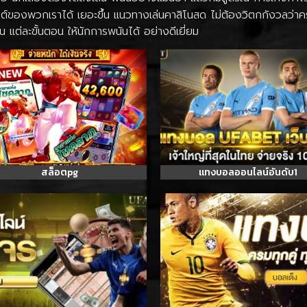
ต์ของพวกเราได้ เยอะขึ้น แนวทางเล่นคาสิโนสด ไม่ต้องวิตกกังวลว่าครั้
ต่ละขั้นตอน ให้นักการพนันได้ อย่างดีเยี่ยม
สล็อตpg
แทงบอลออนไลน์อันดับ1