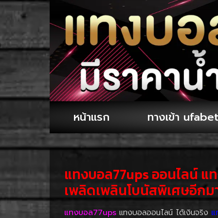
หน้าแรก
ทางเข้า ufabet
แทงบอล77ups ออนไลน์ แทงบ
เพลิดเพลินโบนัสพิเศษอีก
แท
แทงบอล77ups
แทงบอลออนไลน์ ได้เงินจริง