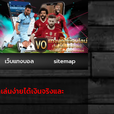
เว็บแทงบอล
sitemap
่นง่ายได้เงินจริงและ