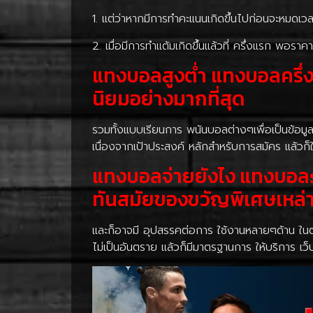
1. แต่ว่าหากมีการทำคะแนนเกิดขึ้นไปก่อนจะหมดเวลา
2. เมื่อมีการทำแต้มเกิดขึ้นแล้วที่ ครึ่งแรก พอร
แทงบอลสูงต่ำ แทงบอลครึ่งแร
นิยมอย่างมากที่สุด
รวมทั้งแบบเรียนการ พนันบอลต่างๆเพื่อเป็นข้อม
เนื่องจากเป้าประสงค์ หลักสำหรับการสมัคร แล้วก
แทงบอลจ่ายยังไง แทงบอลsbobe
ทันสมัยของขวัญพิเศษเหล่า​น
และก็อาจมี อุปสรรคต่อการ ใช้งานหลายๆด้าน ในตอ
ไม่เป็นอันตราย แล้วก็มีมาตรฐานการ ให้บริการ เว็บไซต