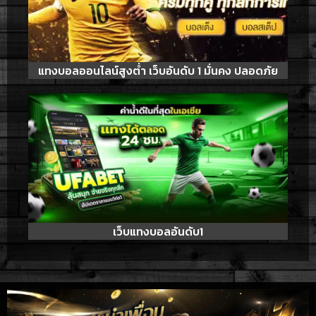
แทงบอลออนไลน์สูงต่ำ เว็บอันดับ 1 มั่นคง ปลอดภัย
เว็บแทงบอลอันดับ1