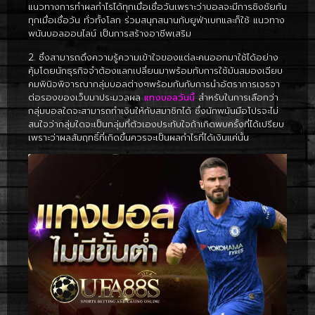
แนวทางการทำผลกำไรได้ทุกเมื่อเชื่อวันเพราะว่าบอลจะมีการชิงชัยกัน
ทุกเมื่อเชื่อวัน ทั่วทั้งโลก ร่วมสนุกสนานกับยูฟ่าเบทและก็ใช้ แนวทาง
พนันบอลออนไลน์ เป็นการสร้างอาชีพเสริม
2. ซึ่งสามารถดึงความรู้ความเข้าใจของแต่ละคนออกมาใช้ได้อย่าง
คุ้มโดยนักธุรกิจจำต้องแลกเปลี่ยนมาพร้อมกับการใช้มันสมองเฉียบ
คมพินิจพิจารณากลุ่มบอลต่างๆพร้อมกันกับการนำอัตราการเจรจา
ต่อรองของเว็บมาประมวลผล
แทงบอลวันนี้
สำหรับในการเลือกว่า
กลุ่มบอลใดจะสามารถทำเงินให้กับสมาชิกได้ ซึ่งนักพนันมือโปรจะไม่
สนใจว่ากลุ่มใดจะเป็นกลุ่มที่ตัวเองประทับใจถ้าเกิดพบครั้งที่ได้เปรียบ
เพราะว่าผลสัมฤทธิ์ที่เกิดขึ้นควรจะเป็นผลกำไรที่ได้เงินแค่นั้น