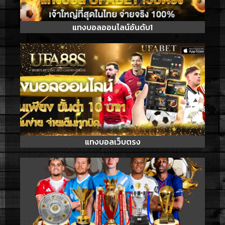
แทงบอลออนไลน์อันดับ1
แทงบอลเว็บตรง