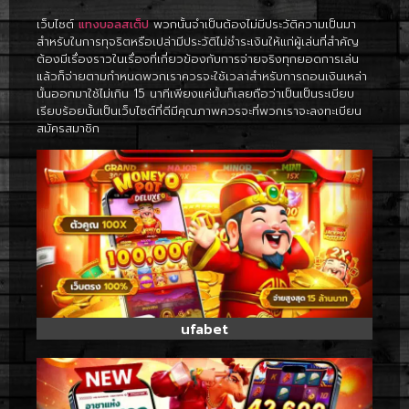
เว็บไซต์
แทงบอลสเต็ป
พวกนั้นจำเป็นต้องไม่มีประวัติความเป็นมา
สำหรับในการทุจริตหรือเปล่ามีประวัติไม่ชำระเงินให้แก่ผู้เล่นที่สำคัญ
ต้องมีเรื่องราวในเรื่องที่เกี่ยวข้องกับการจ่ายจริงทุกยอดการเล่น
แล้วก็จ่ายตามกำหนดพวกเราควรจะใช้เวลาสำหรับการถอนเงินเหล่า
นั้นออกมาใช้ไม่เกิน 15 นาทีเพียงแค่นั้นก็เลยถือว่าเป็นเป็นระเบียบ
เรียบร้อยนั้นเป็นเว็บไซต์ที่ดีมีคุณภาพควรจะที่พวกเราจะลงทะเบียน
สมัครสมาชิก
ufabet