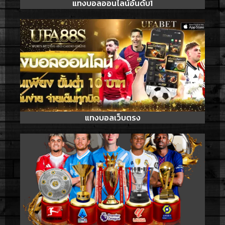
แทงบอลออนไลน์อันดับ1
แทงบอลเว็บตรง