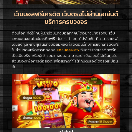
เว็บบอลฟรีเครดิต เว็บตรงไม่ผ่านเอเย่นต์
บริการครบวงจร
ตัวเลือก ที่ดีให้กับผู้เข้าร่วมแทงบอลทุกคนได้อย่างแท้จริงกับ
เว็บ
แทงบอลออนไลน์เครดิตฟรี
กับการนำเสนอโปรโมชั่น ที่สามารถเซฟ
เงินลงทุนให้กับผู้เล่นแทงบอลมีผลดีที่สุดตอนนี้กับการแจกเครดิตฟรี
ในส่วนของเพื่อการทดลอง
แทงบอลauto
กับการแจกเครดิตฟรีที่
เป็นเงินจริง หรือผู้เข้าร่วมแทงบอลสามารถนำเงินส่วนนี้ไปเป็นทุนใน
ส่วนของเพื่อการต่อยอด เพื่อสร้างกำไรให้กับตนเองได้จริงเหมือน
กัน
ufabet