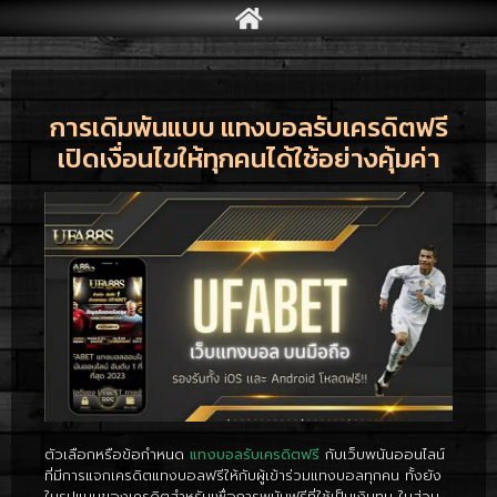
การเดิมพันแบบ แทงบอลรับเครดิตฟรี
เปิดเงื่อนไขให้ทุกคนได้ใช้อย่างคุ้มค่า
ตัวเลือกหรือข้อกำหนด
แทงบอลรับเครดิตฟรี
กับเว็บพนันออนไลน์
ที่มีการแจกเครดิตแทงบอลฟรีให้กับผู้เข้าร่วมแทงบอลทุกคน ทั้งยัง
ในรูปแบบของเครดิตสำหรับเพื่อการพนันฟรีที่ใช้เป็นเงินทุน ในส่วน