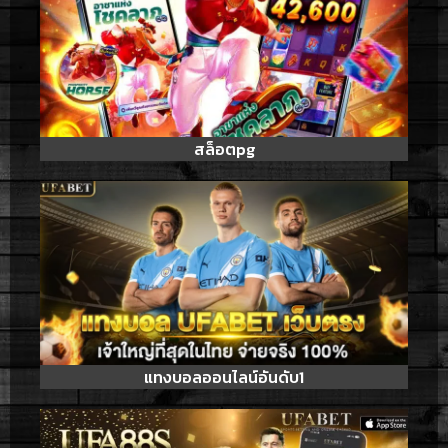
สล็อตpg
แทงบอลออนไลน์อันดับ1