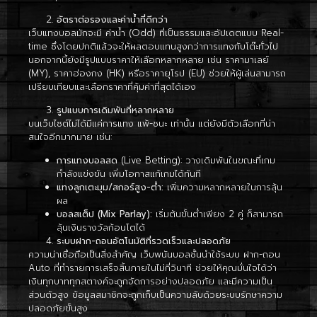
อัตราต่อรองและค่าน้ำที่ดีกว่า
เว็บแทงบอลมักจะมี ค่าน้ำ (Odd) ที่เป็นธรรมและอัปเดตแบบ Real-
time ซึ่งโดยปกติแล้วจะให้ผลตอบแทนสูงกว่าการแทงกับโต๊ะทั่วไป
นอกจากนี้ยังมีรูปแบบราคาให้เลือกหลากหลาย เช่น ราคามาเลย์
(MY), ราคาฮ่องกง (HK) หรือราคายุโรป (EU) ช่วยให้ผู้เล่นสามารถ
เปรียบเทียบและเลือกราคาที่คุ้มค่าที่สุดได้เอง
รูปแบบการเดิมพันที่หลากหลาย
บนเว็บไซต์ไม่ได้มีแค่การแทง แพ้-ชนะ เท่านั้น แต่ยังมีตัวเลือกที่น่า
สนใจอีกมากมาย เช่น:
การแทงบอลสด
(Live Betting): วางเดิมพันในขณะที่เกม
กำลังแข่งขัน เพิ่มโอกาสแก้เกมได้ทันที
แทงลูกเตะมุม/สกอร์สูง-ต่ำ:
เพิ่มความหลากหลายในการลุ้น
ผล
บอลสเต็ป (Mix Parlay):
เริ่มต้นขั้นต่ำเพียง 2 คู่ ก็สามารถ
ลุ้นเงินรางวัลก้อนโตได้
ระบบฝาก-ถอนอัตโนมัติที่รวดเร็วและปลอดภัย
ความน่าเชื่อถือเป็นสิ่งสำคัญ เว็บพนันบอลชั้นนำใช้ระบบ ฝาก-ถอน
Auto ที่ทำรายการเสร็จสิ้นภายในไม่กี่วินาที ช่วยให้คุณมั่นใจได้ว่า
เงินทุกบาททุกสตางค์จะถูกจัดการอย่างปลอดภัย และมีความเป็น
ส่วนตัวสูง ข้อมูลสมาชิกจะถูกเก็บเป็นความลับด้วยระบบรักษาความ
ปลอดภัยขั้นสูง