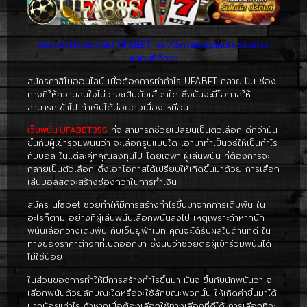
สมัครคาสิโนออนไลน์ UFABET มอบโอกาสกับทุกคนในช่องทาง
ลงทุนที่ดีกว่า
สมัครคาสิโนออนไลน์ เมื่อต้องการทำกำไร UFABET กลายเป็น ช่อง
ทางที่ให้ความสนใจไม่ว่าจะเป็นตัวเลือกใด ซึ่งมันจะมีโอกาสให้
สามารถเข้าไป ทำเงินได้บ่อยต่อเนื่องเหมือน
เว็บพนัน UFABET356
ที่จะสามารถช่วยเปลี่ยนเป็นตัวเลือก ดีกว่ามัน
ขึ้นกับผู้เข้าร่วมพนันว่า จะเลือกรูปแบบใด เอามาทำเป็นวิธีให้เป็นกำไร
กับบอล ในแต่ละคู่ที่คุณลงทุนไป โดยเฉพาะผู้เล่นพนัน ที่ต้องการจะ
กลายเป็นตัวเลือก ดึงเอาโอกาสได้เปรียบให้เกิดขึ้นมาด้วย การเลือก
เล่นบอลสดจะสร้างช่องกว่าในการทำเงิน
สมัคร ufabet ช่วยทำให้มีการสร้างกำไรขึ้นมาจากการเดิมพัน ใน
อะไรก็ตาม อย่างที่ผู้เล่นพนันเลือกพนันลงไป เหตุเพราะถ้าหากนัก
พนันเลือกวางเดิมพัน กับเว็บยูฟ่าเบท คุณจะได้รับผลในด้านที่ดี ใน
ทางของราคาต่างๆที่เปิดออกมา ซึ่งนับว่าช่วยต่อผู้เข้าร่วมพนันได้
ไม่ใช่น้อย
ในส่วนของการทำให้มีการสร้างกำไรขึ้นมา มันจะขึ้นกับนักพนันว่า จะ
เลือกพนันด้วยลักษณะใดหรือจะใช้ลักษณะพวกนั้น ให้เกิดค่าขึ้นมาได้
มากน้อยเท่าไร ถ้าหากเมื่อต้องเลือกใช้ทางเลือกที่ดีได้ การเลือกที่จะ