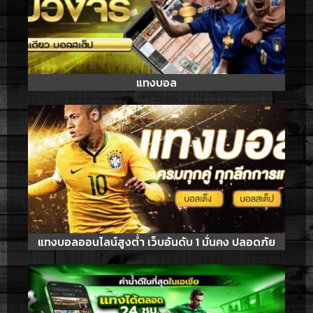
แทงบอล
แทงบอลออนไลน์สูงต่ำ เว็บอันดับ 1 มั่นคง ปลอดภัย