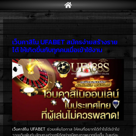
เว็บคาสิโน UFABET สมัครง่ายสร้างราย
ได้ ให้เกิดขึ้นกับทุกคนเมื่อเข้า
ใช้งาน
เว็บคาสิโน UFABET
ช่วยเพิ่มโอกาส ให้คนที่อยากได้กำไรได้เข้าไป
วางเดิมพันกับลักษณะต่างๆได้อย่างมีคุณภาพมากยิ่งขึ้น ในแต่ละ