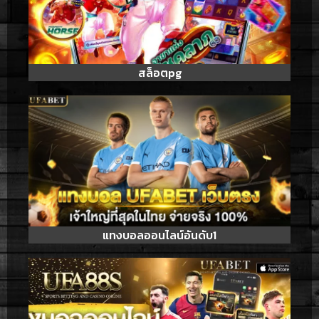
สล็อตpg
แทงบอลออนไลน์อันดับ1