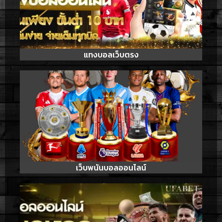
แทงบอลเว็บตรง
เว็บพนันบอลออนไลน์