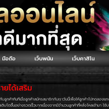
 มือถือ
เว็บพนัน
เว็บคาสิโน
ายได้เสริม
้กับลูกค้าทันทีเมื่อลูกค้าสมัครสมาชิกกับเราวันนี้เพื่อให้ลูกค้าไปทดลอ
้นเติบโตขึ้นอย่างรวดเร็วมากเนื่องจากมีจำนวนลูกค้าที่หลั่งไหลเข้ามา ใ