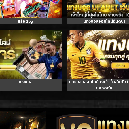
สล็อตpg
แทงบอลออนไลน์อันดับ1
แทงบอล
แทงบอลออนไลน์สูงต่ำ เว็บอันดับ 1 
ปลอดภัย