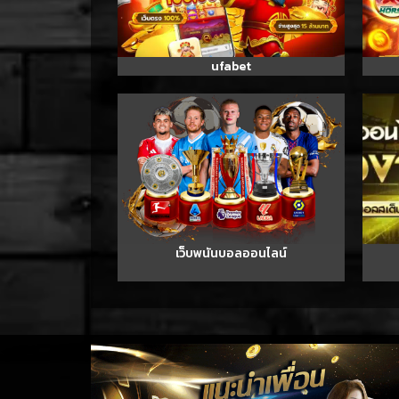
ufabet
เว็บพนันบอลออนไลน์