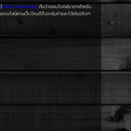
มี
ความปลอดภัยสูง
ถือว่าตอบโจทย์มากๆสำหรับ
ลออนไลน์ผ่านเว็บไหนดีจึงจะคุ้มค่าและได้เงินจริงๆ