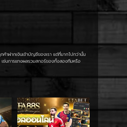
ลูกค้าฝากเงินเข้าบัญชีของเรา แต่ที่มากไปกว่านั้น
ากๆ เช่นการแทงผลรวมสกอร์ของทั้งสองทีมหรือ