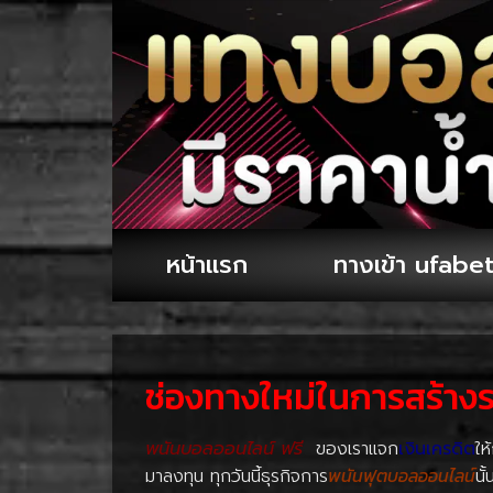
หน้าแรก
ทางเข้า ufabet
ช่องทางใหม่ในการสร้างร
พนันบอลออนไลน์ ฟรี
ของเราแจก
เงินเครดิต
ให
พนันฟุตบอลออนไลน์
มาลงทุน ทุกวันนี้ธุรกิจการ
นั